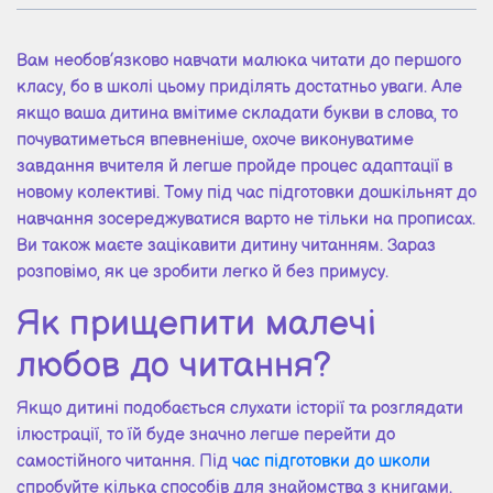
Вам необов’язково навчати малюка читати до першого
класу, бо в школі цьому приділять достатньо уваги. Але
якщо ваша дитина вмітиме складати букви в слова, то
почуватиметься впевненіше, охоче виконуватиме
завдання вчителя й легше пройде процес адаптації в
новому колективі. Тому під час підготовки дошкільнят до
навчання зосереджуватися варто не тільки на прописах.
Ви також маєте зацікавити дитину читанням. Зараз
розповімо, як це зробити легко й без примусу.
Як прищепити малечі
любов до читання?
Якщо дитині подобається слухати історії та розглядати
ілюстрації, то їй буде значно легше перейти до
самостійного читання. Під
час підготовки до школи
спробуйте кілька способів для знайомства з книгами.