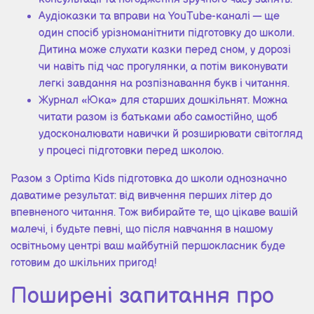
Аудіоказки та вправи на YouTube-каналі — ще
один спосіб урізноманітнити підготовку до школи.
Дитина може слухати казки перед сном, у дорозі
чи навіть під час прогулянки, а потім виконувати
легкі завдання на розпізнавання букв і читання.
Журнал «Юка» для старших дошкільнят. Можна
читати разом із батьками або самостійно, щоб
удосконалювати навички й розширювати світогляд
у процесі підготовки перед школою.
Разом з Optima Kids підготовка до школи однозначно
даватиме результат: від вивчення перших літер до
впевненого читання. Тож вибирайте те, що цікаве вашій
малечі, і будьте певні, що після навчання в нашому
освітньому центрі ваш майбутній першокласник буде
готовим до шкільних пригод!
Поширені запитання про