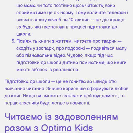
що мама чи тато постійно щось читають, вона
сприйматиме це як норму. Тому залиште телефон і
візьміть книгу хоча б на 10 хвилин — це діє краще
за будь-які настанови в процесі підготовки до
школи.
Пов’яжіть книги з життям. Читаєте про тварин —
сходіть у зоопарк, про подорожі — подивіться мапу
або пізнавальне відео. Чудово, якщо під час
підготовки до школи дитина помічатиме, що книги
мають зв’язок із реальністю.
Підготовка до школи — це не гонитва за швидкістю
навчання читання. Значно корисніше сформувати любов
до книг. Якщо ви зможете закласти цей фундамент, то
першокласнику буде легше в навчанні.
Читаємо із задоволенням
разом з Optima Kids