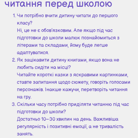
читання перед школою
Чи потрібно вчити дитину читати до першого
класу?
Ні, це не є обов’язковим. Але якщо під час
підготовки до школи малюк познайомиться з
літерами та складами, йому буде легше
адаптуватися.
Як зацікавити дитину книгами, якщо вона не
любить сидіти на місці?
Читайте короткі казки з яскравими картинками,
ставте запитання щодо сюжету, говоріть голосами
персонажів. Інакше кажучи, перетворіть читання
на гру.
Скільки часу потрібно приділяти читанню під час
підготовки до школи?
Достатньо 10–30 хвилин на день. Важливіша
регулярність і позитивні емоції, а не тривалість
занять.