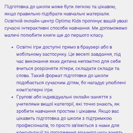
Підготовка до школи може бути легкою та цікавою,
якщо правильно підібрати навчальні матеріали.
Освітній онлайн-центр Optima Kids пропонує вашій увазі
сучасні інтерактивні способи навчання. Ми допоможемо
малечі полюбити книги ще до першого класу.
Освітні ігри доступні прямо в браузері або в
мобільному застосунку. Це веселі завдання, під
час виконання яких дитина непомітно для себе
вчиться розрізняти літери, складати склади та
слова. Такий формат підготовки до школи
подобається сучасним дітям, бо нагадує улюблені
комп’ютерні ігри.
Групові або індивідуальні онлайн-заняття з
учителями вищої категорії, які точно знають, як
зробити навчання простим і цікавим. Якщо вас
цікавить підготовка до школи з підтримкою
професіоналів, то просто зв’яжіться з нами для
консультації та погодження зручного часу занять.