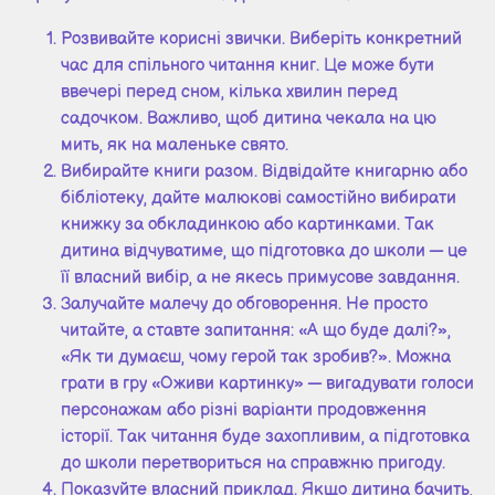
Розвивайте корисні звички. Виберіть конкретний
час для спільного читання книг. Це може бути
ввечері перед сном, кілька хвилин перед
садочком. Важливо, щоб дитина чекала на цю
мить, як на маленьке свято.
Вибирайте книги разом. Відвідайте книгарню або
бібліотеку, дайте малюкові самостійно вибирати
книжку за обкладинкою або картинками. Так
дитина відчуватиме, що підготовка до школи — це
її власний вибір, а не якесь примусове завдання.
Залучайте малечу до обговорення. Не просто
читайте, а ставте запитання: «А що буде далі?»,
«Як ти думаєш, чому герой так зробив?». Можна
грати в гру «Оживи картинку» — вигадувати голоси
персонажам або різні варіанти продовження
історії. Так читання буде захопливим, а підготовка
до школи перетвориться на справжню пригоду.
Показуйте власний приклад. Якщо дитина бачить,