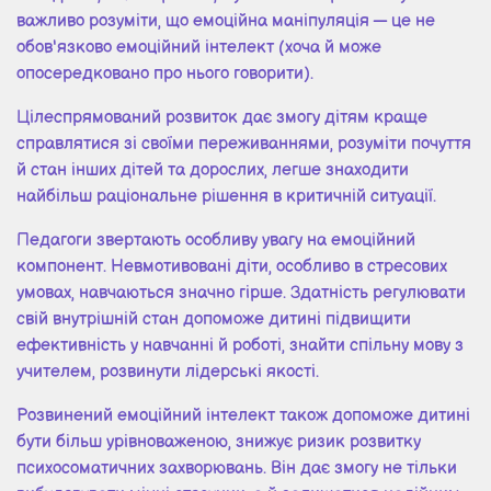
важливо розуміти, що емоційна маніпуляція — це не
обов'язково емоційний інтелект (хоча й може
опосередковано про нього говорити).
Цілеспрямований розвиток дає змогу дітям краще
справлятися зі своїми переживаннями, розуміти почуття
й стан інших дітей та дорослих, легше знаходити
найбільш раціональне рішення в критичній ситуації.
Педагоги звертають особливу увагу на емоційний
компонент. Невмотивовані діти, особливо в стресових
умовах, навчаються значно гірше. Здатність регулювати
свій внутрішній стан допоможе дитині підвищити
ефективність у навчанні й роботі, знайти спільну мову з
учителем, розвинути лідерські якості.
Розвинений емоційний інтелект також допоможе дитині
бути більш урівноваженою, знижує ризик розвитку
психосоматичних захворювань. Він дає змогу не тільки