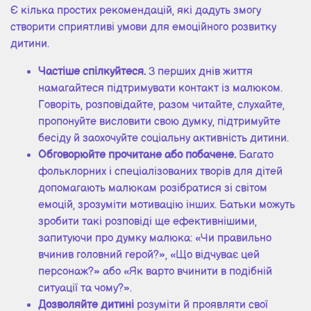
Є кілька простих рекомендацій, які дадуть змогу
створити сприятливі умови для емоційного розвитку
дитини.
Частіше спілкуйтеся.
З перших днів життя
намагайтеся підтримувати контакт із малюком.
Говоріть, розповідайте, разом читайте, слухайте,
пропонуйте висловити свою думку, підтримуйте
бесіду й заохочуйте соціальну активність дитини.
Обговорюйте прочитане або побачене.
Багато
фольклорних і спеціалізованих творів для дітей
допомагають малюкам розібратися зі світом
емоцій, зрозуміти мотивацію інших. Батьки можуть
зробити такі розповіді ще ефективнішими,
запитуючи про думку малюка: «Чи правильно
вчинив головний герой?», «Що відчуває цей
персонаж?» або «Як варто вчинити в подібній
ситуації та чому?».
Дозволяйте дитині
розуміти й проявляти свої