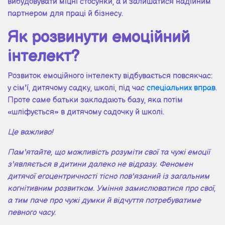
вибудовувати міцні стосунки, а й залишатися надійним
партнером для праці й бізнесу.
Як розвинути емоційний
інтелект?
Розвиток емоційного інтелекту відбувається повсякчас:
у сім'ї, дитячому садку, школі, під час
спеціальних вправ
.
Проте саме батьки закладають базу, яка потім
«шліфується» в дитячому садочку й школі.
Це важливо!
Пам'ятайте, що можливість розуміти свої та чужі емоції
з'являється в дитини далеко не відразу. Феномен
дитячої егоцентричності тісно пов'язаний із загальним
когнітивним розвитком. Уміння замислюватися про свої,
а тим паче про чужі думки й відчуття потребуватиме
певного часу.