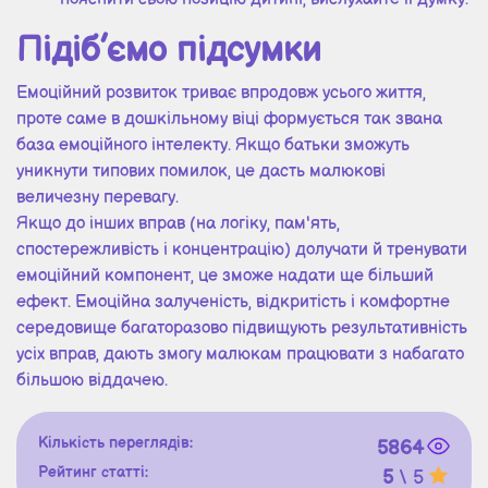
Підіб’ємо підсумки
Емоційний розвиток триває впродовж усього життя,
проте саме в дошкільному віці формується так звана
база емоційного інтелекту. Якщо батьки зможуть
уникнути типових помилок, це дасть малюкові
величезну перевагу.
Якщо до інших вправ (на логіку, пам'ять,
спостережливість і концентрацію) долучати й тренувати
емоційний компонент, це зможе надати ще більший
ефект. Емоційна залученість, відкритість і комфортне
середовище багаторазово підвищують результативність
усіх вправ, дають змогу малюкам працювати з набагато
більшою віддачею.
Кількість переглядів:
5864
Рейтинг статті:
5
\ 5