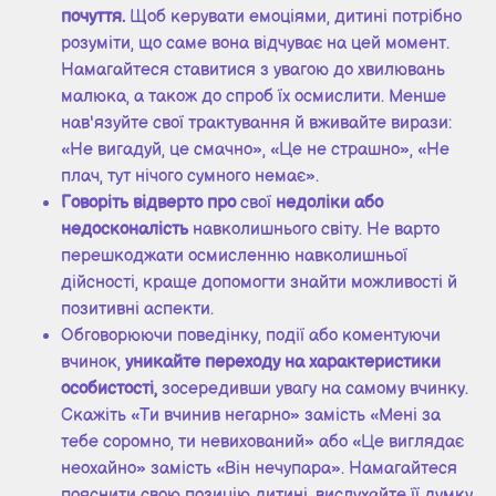
почуття.
Щоб керувати емоціями, дитині потрібно
розуміти, що саме вона відчуває на цей момент.
Намагайтеся ставитися з увагою до хвилювань
малюка, а також до спроб їх осмислити. Менше
нав'язуйте свої трактування й вживайте вирази:
«Не вигадуй, це смачно», «Це не страшно», «Не
плач, тут нічого сумного немає».
Говоріть відверто про
свої
недоліки або
недосконалість
навколишнього світу. Не варто
перешкоджати осмисленню навколишньої
дійсності, краще допомогти знайти можливості й
позитивні аспекти.
Обговорюючи поведінку, події або коментуючи
вчинок,
уникайте переходу на характеристики
особистості,
зосередивши увагу на самому вчинку.
Скажіть «Ти вчинив негарно» замість «Мені за
тебе соромно, ти невихований» або «Це виглядає
неохайно» замість «Він нечупара». Намагайтеся
пояснити свою позицію дитині, вислухайте її думку.