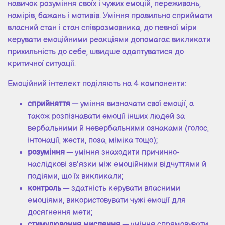
навичок розуміння своїх і чужих емоцій, переживань,
намірів, бажань і мотивів. Уміння правильно сприймати
власний стан і стан співрозмовника, до певної міри
керувати емоційними реакціями допомагає викликати
прихильність до себе, швидше адаптуватися до
критичної ситуації.
Емоційний інтелект поділяють на 4 компоненти:
сприйняття
— уміння визначати свої емоції, а
також розпізнавати емоції інших людей за
вербальними й невербальними ознаками (голос,
інтонації, жести, поза, міміка тощо);
розуміння
— уміння знаходити причинно-
наслідкові зв'язки між емоційними відчуттями й
подіями, що їх викликали;
контроль
— здатність керувати власними
емоціями, використовувати чужі емоції для
досягнення мети;
стимулювання мислення
— уміння спрямовувати