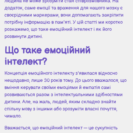
людина не може зрозуміти стан співрозмовника. На
додаток, саме емоції та враження для нашого мозку є
своєрідними маркерами, вони допомагають закріпити
потрібну інформацію в пам'яті. У цій статті ми коротко
розкажемо, що таке емоційний інтелект і як його
розвинути дитині.
Що таке емоційний
інтелект?
Концепція емоційного інтелекту з'явилася відносно
нещодавно, лише 30 років тому. До цього вважалося, що
вміння керувати своїми емоціями й емпатія самі
розвиваються разом з інтелектуальними здібностями
дитини. Але, на жаль, людей, яким складно знайти
спільну мову з іншими або зрозуміти власні почуття,
чимало.
Вважається, що емоційний інтелект — це сукупність