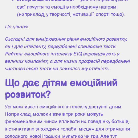
свої почуття та емоції в необхідному напрямі
(наприклад, у творчості, мотивації, спорті тощо).
Це цікаво!
Сьогодні для вимірювання рівня емоційного розвитку,
як і для інтелекту, передбачені спеціальні тести.
Рейтинг емоційного інтелекту EIQ впроваджують у
великих компаніях, а для низки професій передбачені
частково схожі тести на психологічну стійкість.
Що дає дітям емоційний
розвиток?
Усі можливості емоційного інтелекту доступні дітям.
Наприклад, малюки вже в три роки можуть
феноменальним чином впливати на поведінку батьків,
інстинктивно знаходячи «слабкі місця» для отримання
солодкого, нової іграшки, мультика чи гри. Але тут