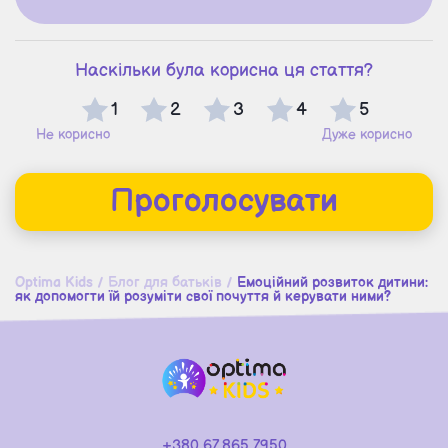
Наскільки була корисна ця стаття?
1
2
3
4
5
Не корисно
Дуже корисно
Проголосувати
Optima Kids
/
Блог для батьків
/
Емоційний розвиток дитини:
як допомогти їй розуміти свої почуття й керувати ними?
+380 67 865 7950