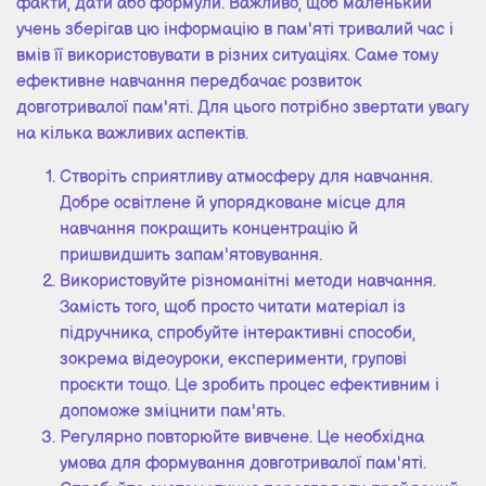
факти, дати або формули. Важливо, щоб маленький
учень зберігав цю інформацію в пам'яті тривалий час і
вмів її використовувати в різних ситуаціях. Саме тому
ефективне навчання передбачає розвиток
довготривалої пам'яті. Для цього потрібно звертати увагу
на кілька важливих аспектів.
Створіть сприятливу атмосферу для навчання.
Добре освітлене й упорядковане місце для
навчання покращить концентрацію й
пришвидшить запам'ятовування.
Використовуйте різноманітні методи навчання.
Замість того, щоб просто читати матеріал із
підручника, спробуйте інтерактивні способи,
зокрема відеоуроки, експерименти, групові
проєкти тощо. Це зробить процес ефективним і
допоможе зміцнити пам'ять.
Регулярно повторюйте вивчене. Це необхідна
умова для формування довготривалої пам'яті.