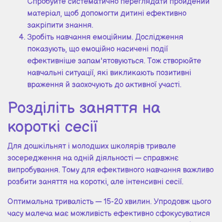
Спробуйте систематично переглядати пройдений
матеріал, щоб допомогти дитині ефективно
закріпити знання.
Зробіть навчання емоційним. Дослідження
показують, що емоційно насичені події
ефективніше запам'ятовуються. Тож створюйте
навчальні ситуації, які викликають позитивні
враження й заохочують до активної участі.
Розділіть заняття на
короткі сесії
Для дошкільнят і молодших школярів тривале
зосередження на одній діяльності — справжнє
випробування. Тому для ефективного навчання важливо
розбити заняття на короткі, але інтенсивні сесії.
Оптимальна тривалість — 15-20 хвилин. Упродовж цього
часу малеча має можливість ефективно сфокусуватися