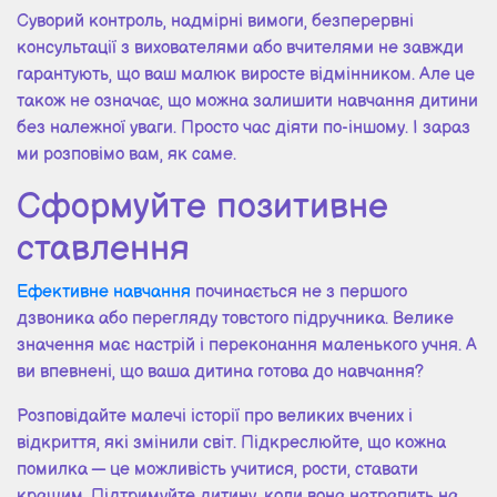
Суворий контроль, надмірні вимоги, безперервні
консультації з вихователями або вчителями не завжди
гарантують, що ваш малюк виросте відмінником. Але це
також не означає, що можна залишити навчання дитини
без належної уваги. Просто час діяти по-іншому. І зараз
ми розповімо вам, як саме.
Сформуйте позитивне
ставлення
Ефективне навчання
починається не з першого
дзвоника або перегляду товстого підручника. Велике
значення має настрій і переконання маленького учня. А
ви впевнені, що ваша дитина готова до навчання?
Розповідайте малечі історії про великих вчених і
відкриття, які змінили світ. Підкреслюйте, що кожна
помилка — це можливість учитися, рости, ставати
кращим. Підтримуйте дитину, коли вона натрапить на