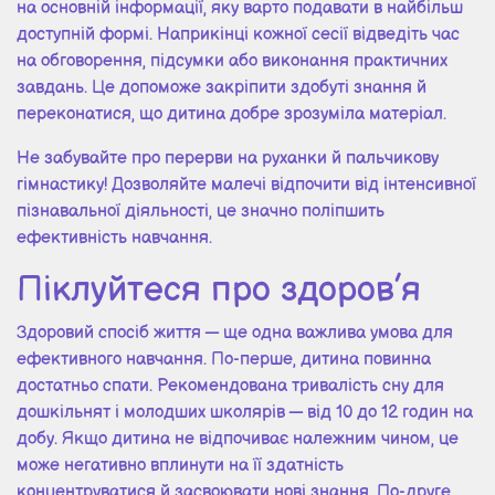
на основній інформації, яку варто подавати в найбільш
доступній формі. Наприкінці кожної сесії відведіть час
на обговорення, підсумки або виконання практичних
завдань. Це допоможе закріпити здобуті знання й
переконатися, що дитина добре зрозуміла матеріал.
Не забувайте про перерви на руханки й пальчикову
гімнастику! Дозволяйте малечі відпочити від інтенсивної
пізнавальної діяльності, це значно поліпшить
ефективність навчання.
Піклуйтеся про здоров’я
Здоровий спосіб життя — ще одна важлива умова для
ефективного навчання. По-перше, дитина повинна
достатньо спати. Рекомендована тривалість сну для
дошкільнят і молодших школярів — від 10 до 12 годин на
добу. Якщо дитина не відпочиває належним чином, це
може негативно вплинути на її здатність
концентруватися й засвоювати нові знання. По-друге,