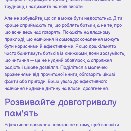
труднощі, і надихайте на нові висоти.
Але не забувайте, що слів може бути недостатньо. Діти
краще сприймають те, що роблять батьки, а не те, про
що вони весь час говорять. Покажіть на власному
прикладі, що навчання й самовдосконалення можуть
бути корисними й ефективними. Якщо дошкільнята
часто бачитимуть батьків із книжками, вони зрозуміють,
що читання — це не нудний обов’язок, а справжня
радість і цікаве дозвілля. Поділіться з малечею
враженнями від прочитаної книги, обговоріть цікаві
факти або пригоди. Ваша увага до ефективного
навчання надихне дитину на власні досягнення.
Розвивайте довготривалу
пам'ять
Ефективне навчання полягає не в тому, щоб засвоїти