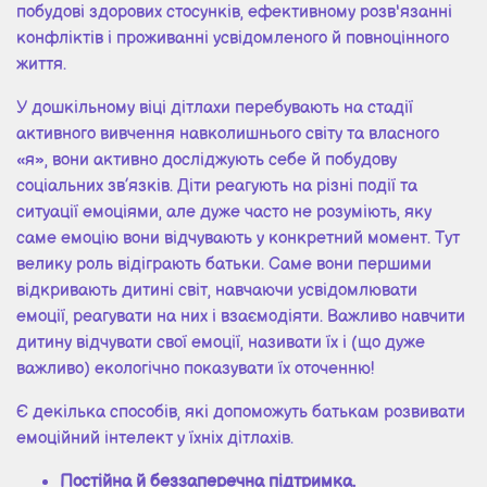
побудові здорових стосунків, ефективному розв'язанні
конфліктів і проживанні усвідомленого й повноцінного
життя.
У дошкільному віці дітлахи перебувають на стадії
активного вивчення навколишнього світу та власного
«я», вони активно досліджують себе й побудову
соціальних зв’язків. Діти реагують на різні події та
ситуації емоціями, але дуже часто не розуміють, яку
саме емоцію вони відчувають у конкретний момент. Тут
велику роль відіграють батьки. Саме вони першими
відкривають дитині світ, навчаючи усвідомлювати
емоції, реагувати на них і взаємодіяти. Важливо навчити
дитину відчувати свої емоції, називати їх і (що дуже
важливо) екологічно показувати їх оточенню!
Є декілька способів, які допоможуть батькам розвивати
емоційний інтелект у їхніх дітлахів.
Постійна й беззаперечна підтримка.