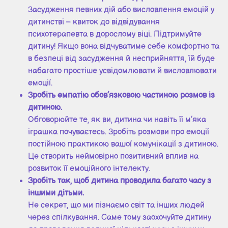
Засудження певних дій або висловлення емоцій у
дитинстві – квиток до відвідування
психотерапевта в дорослому віці. Підтримуйте
дитину! Якщо вона відчуватиме себе комфортно та
в безпеці від засудження й несприйняття, їй буде
набагато простіше усвідомлювати й висловлювати
емоції.
Зробіть емпатію обов’язковою частиною розмов із
дитиною.
Обговорюйте те, як ви, дитина чи навіть її м’яка
іграшка почуваєтесь. Зробіть розмови про емоції
постійною практикою вашої комунікації з дитиною.
Це створить неймовірно позитивний вплив на
розвиток її емоційного інтелекту.
Зробіть так, щоб дитина проводила багато часу з
іншими дітьми.
Не секрет, що ми пізнаємо світ та інших людей
через спілкування. Саме тому заохочуйте дитину