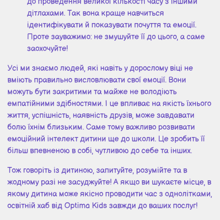
до проведення великої кількості часу з іншими
дітлахами. Так вона краще навчиться
ідентифікувати й показувати почуття та емоції.
Проте зауважимо: не змушуйте її до цього, а саме
заохочуйте!
Усі ми знаємо людей, які навіть у дорослому віці не
вміють правильно висловлювати свої емоції. Вони
можуть бути закритими та майже не володіють
емпатійними здібностями. І це впливає на якість їхнього
життя, успішність, наявність друзів, може завдавати
болю їхнім близьким. Саме тому важливо розвивати
емоційний інтелект дитини ще до школи. Це зробить її
більш впевненою в собі, чутливою до себе та інших.
Тож говоріть із дитиною, запитуйте, розумійте та в
жодному разі не засуджуйте! А якщо ви шукаєте місце, в
якому дитина може якісно проводити час з однолітками,
освітній хаб від Optima Kids завжди до ваших послуг!