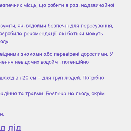
езпечних місць, що робити в разі надзвичайної
зуміти, які водойми безпечні для пересування,
озробила рекомендації, які батьки можуть
оду:
повідними знаками або перевірені дорослими. У
ення невідомих водойм і потенційно
оходів і 20 см – для груп людей. Потрібно
падіння та травми. Безпека на льоду, окрім
и.
д лід