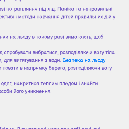
зі потрапляння під лід. Паніка та неправильні
ективні методи навчання дітей правильних дій у
інки на льоду в такому разі вимагають, щоб
д спробувати вибратися, розподіляючи вагу тіла
и, для витягування з води.
Безпека на льоду
о повзти в напрямку берега, розподіляючи вагу
й одяг, накритися теплим пледом і знайти
соби його уникнення.