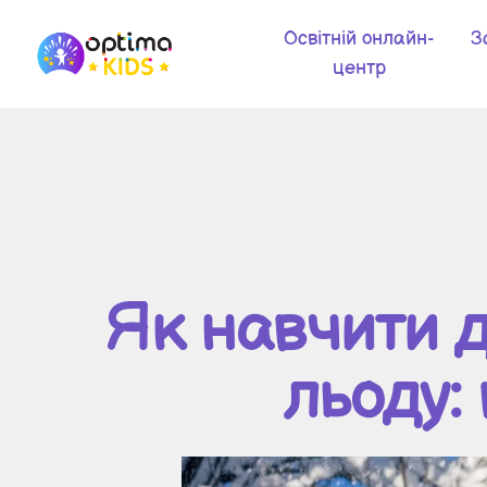
Освітній онлайн-
З
центр
Як навчити д
льоду: