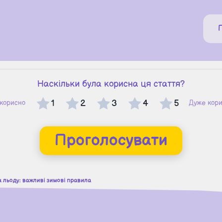
Наскільки була корисна ця стаття?
1
2
3
4
5
корисно
Дуже кор
Проголосувати
а льоду: важливі зимові правила