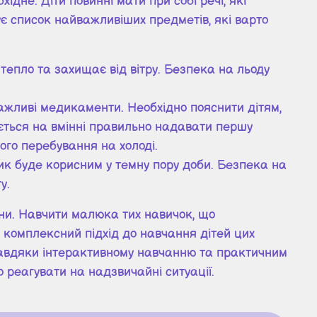
дне. Діти повинні мати при собі речі, які
є список найважливіших предметів, які варто
тепло та захищає від вітру. Безпека на льоду
ажливі медикаменти. Необхідно пояснити дітям,
ується на вмінні правильно надавати першу
лого перебування на холоді.
рик буде корисним у темну пору доби. Безпека на
у.
ини. Навчити малюка тих навичок, що
 комплексний підхід до навчання дітей цих
Завдяки інтерактивному навчанню та практичним
 реагувати на надзвичайні ситуації.