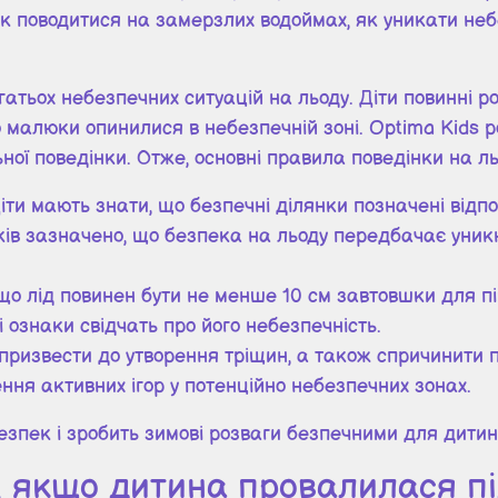
як поводитися на замерзлих водоймах, як уникати неб
тьох небезпечних ситуацій на льоду. Діти повинні ро
 малюки опинилися в небезпечній зоні. Optima Kids р
ної поведінки. Отже, основні правила поведінки на ль
Діти мають знати, що безпечні ділянки позначені від
ів зазначено, що безпека на льоду передбачає уникн
о лід повинен бути не менше 10 см завтовшки для піш
і ознаки свідчать про його небезпечність.
ь призвести до утворення тріщин, а також спричинити 
ння активних ігор у потенційно небезпечних зонах.
зпек і зробить зимові розваги безпечними для дитин
и, якщо дитина провалилася пі