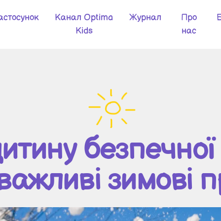
астосунок
Канал Optima
Журнал
Про
Kids
нас
итину безпечної
 важливі зимові 