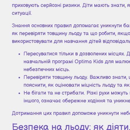
приховують серйозні ризики. Діти мають знати, 
ситуації.
Знання основних правил допомагає уникнути бага
як перевіряти товщину льоду та що робити, якщо
використовувати для навчання дітей відповідаль
Пересуватися тільки в дозволених місцях. 
навчальній програмі Optima Kids для малюк
небезпечних місць.
Перевіряти товщину льоду. Важливо знати, щ
пояснити, як оцінювати міцність льоду та як
Не бігати та не стрибати. Різкі рухи можут
іншого, означає обережне ходіння та уникне
Дотримання цих правил допоможе уникнути небе
Безпека на льоду: як діят