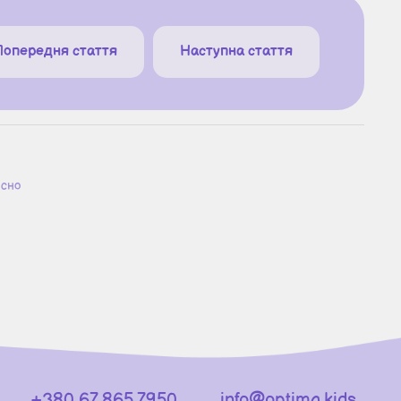
Попередня стаття
Наступна стаття
исно
+380 67 865 7950
info@optima.kids