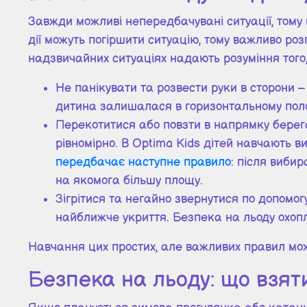
Завжди можливі непередбачувані ситуації, тому 
дії можуть погіршити ситуацію, тому важливо ро
надзвичайних ситуаціях надають розуміння того,
Не панікувати та розвести руки в сторони –
дитина залишалася в горизонтальному полож
Перекотитися або повзти в напрямку берега
рівномірно. В Optima Kids дітей навчають в
передбачає наступне правило
: після виби
на якомога більшу площу.
Зігрітися та негайно звернутися по допомог
найближче укриття. Безпека на льоду охоп
Навчання цих простих, але важливих правил може
Безпека на льоду: що взяти