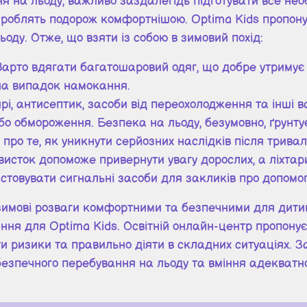
а льоду, важливо заздалегідь підготувати все необхі
 зроблять подорож комфортнішою. Optima Kids пропону
оду. Отже, що взяти із собою в зимовий похід:
Варто вдягати багатошаровий одяг, що добре утримує 
 на випадок намокання.
і, антисептик, засоби від переохолодження та інші в
 або обмороження. Безпека на льоду, безумовно, ґрунт
 про те, як уникнути серйозних наслідків після трива
 свисток допоможе привернути увагу дорослих, а ліхта
товувати сигнальні засоби для закликів про допомог
и зимові розваги комфортними та безпечними для дит
ння для Optima Kids. Освітній онлайн-центр пропонує
и ризики та правильно діяти в складних ситуаціях. 
езпечного перебування на льоду та вміння адекватно