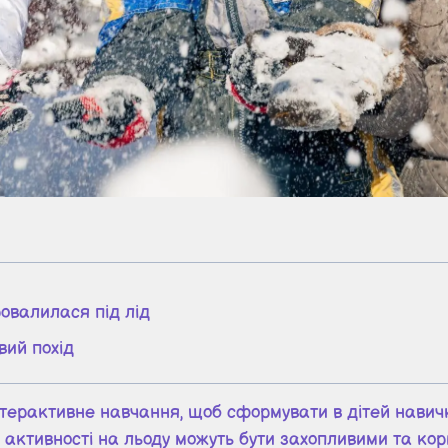
ровалилася під лід
вий похід
нтерактивне навчання, щоб сформувати в дітей навички
 активності на льоду можуть бути захопливими та ко