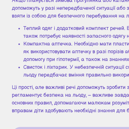
Якщо планується зимова прогулянка або катання н
допоможуть у разі непередбаченої ситуації або
взяти із собою для безпечного перебування на ль
Теплий одяг і додатковий комплект речей. 
також потребує наявності запасного одягу
Компактна аптечка. Необхідно мати пластир
як використовувати аптечку в разі порізів
допомогу при гіпотермії, а також на знаннях
Свисток і ліхтарик. У небезпечній ситуації
льоду передбачає вміння правильно викорис
Ці прості, але важливі речі допоможуть зробит
регламентує безпека на льоду, – важливе завда
основних правил, допомагаючи малюкам розуміт
вправам діти здобувають необхідні знання для б