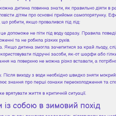
кожна дитина повинна знати, як правильно діяти в ра
зповісти дітям про основні прийоми самопорятунку. Еф
 що робити, якщо провалився під лід:
 це допоможе не піти під воду одразу. Правила повед
енні та не робила різких рухів.
. Якщо дитина змогла зачепитися за край льоду, слі
икористовувати підручні засоби, як-от шарфи або гілк
рання на поверхню не можна різко вставати, а потрібн
у. Після виходу з води необхідно швидко зняти мокри
лює знання про перші ознаки переохолодження та спо
 врятувати життя в критичній ситуації.
 із собою в зимовий похід