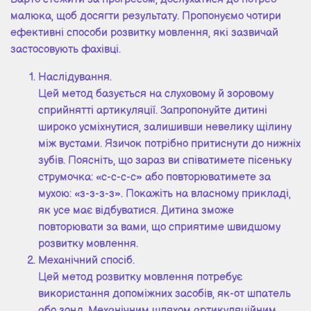
малюка, щоб досягти результату. Пропонуємо чотири
ефективні способи розвитку мовлення, які зазвичай
застосовують фахівці.
Наслідування.
Цей метод базується на слуховому й зоровому
сприйнятті артикуляції. Запропонуйте дитині
широко усміхнутися, залишивши невелику щілину
між вустами. Язичок потрібно притиснути до нижніх
зубів. Поясніть, що зараз ви співатимете пісеньку
струмочка: «с-с-с-с» або повторюватимете за
мухою: «з-з-з-з». Покажіть на власному прикладі,
як усе має відбуватися. Дитина зможе
повторювати за вами, що сприятиме швидшому
розвитку мовлення.
Механічний спосіб.
Цей метод розвитку мовлення потребує
використання допоміжних засобів, як-от шпатель
або зонд. Механічним шляхом артикуляційним