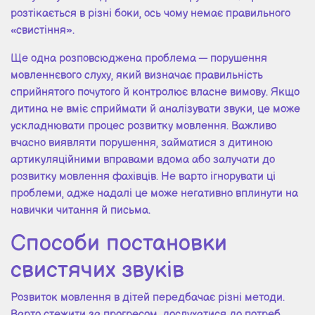
розтікається в різні боки, ось чому немає правильного
«свистіння».
Ще одна розповсюджена проблема — порушення
мовленнєвого слуху, який визначає правильність
сприйнятого почутого й контролює власне вимову. Якщо
дитина не вміє сприймати й аналізувати звуки, це може
ускладнювати процес розвитку мовлення. Важливо
вчасно виявляти порушення, займатися з дитиною
артикуляційними вправами вдома або залучати до
розвитку мовлення фахівців. Не варто ігнорувати ці
проблеми, адже надалі це може негативно вплинути на
навички читання й письма.
Способи постановки
свистячих звуків
Розвиток мовлення в дітей передбачає різні методи.
Варто стежити за прогресом, дослухатися до потреб