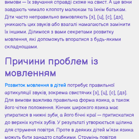
вимови — їх звучання справді схоже на свист. А ще вони
завдають чимало клопоту малюкам та їхнім батькам.
Діти часто неправильно вимовляють [з], [ц], [с], [дз],
уникають цих звуків або взагалі намагаються замінити
їх іншими. Ділимося з вами секретами розвитку
мовлення, які допоможуть впоратися з будь-якими
складнощами.
Причини проблем із
мовленням
Розвиток мовлення в дітей
потребує правильної
артикуляції звуків, зокрема свистячих [з], [ц], [с], [дз].
Для вимови важлива правильна форма язика, а також
його чітке положення. Кінчик широкого язика має
упиратися в нижні зуби, а його бічні краї — притискатися
до верхніх кутніх зубів. У результаті утворюється щілина
для струменя повітря. Проте в деяких дітей м’язи язика
можуть бути занадто слабкими. Струмінь повітря