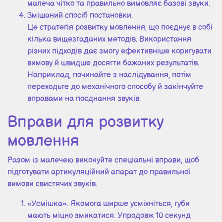
малеча чітко та правильно вимовляє базові звуки.
Змішаний спосіб постановки.
Це стратегія розвитку мовлення, що поєднує в собі
кілька вищезгаданих методів. Використання
різних підходів дає змогу ефективніше коригувати
вимову й швидше досягти бажаних результатів.
Наприклад, починайте з наслідування, потім
переходьте до механічного способу й закінчуйте
вправами на поєднання звуків.
Вправи для розвитку
мовлення
Разом із малечею виконуйте спеціальні вправи, щоб
підготувати артикуляційний апарат до правильної
вимови свистячих звуків.
«Усмішка». Якомога ширше усміхніться, губи
мають міцно змикатися. Упродовж 10 секунд