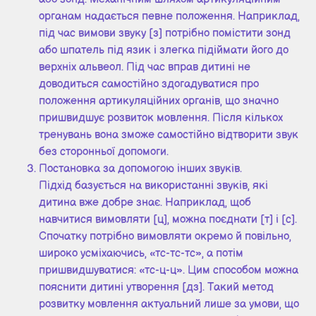
органам надається певне положення. Наприклад,
під час вимови звуку [з] потрібно помістити зонд
або шпатель під язик і злегка підіймати його до
верхніх альвеол. Під час вправ дитині не
доводиться самостійно здогадуватися про
положення артикуляційних органів, що значно
пришвидшує розвиток мовлення. Після кількох
тренувань вона зможе самостійно відтворити звук
без сторонньої допомоги.
Постановка за допомогою інших звуків.
Підхід базується на використанні звуків, які
дитина вже добре знає. Наприклад, щоб
навчитися вимовляти [ц], можна поєднати [т] і [с].
Спочатку потрібно вимовляти окремо й повільно,
широко усміхаючись, «тс-тс-тс», а потім
пришвидшуватися: «тс-ц-ц». Цим способом можна
пояснити дитині утворення [дз]. Такий метод
розвитку мовлення актуальний лише за умови, що