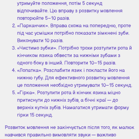
утримуйте положення, потім 5 секунд
відпочивайте. Цю вправу з розвитку мовлення
повторюйте 5–10 разів.
«Парканчик». Вправа схожа на попередню, проте
під час усмішки потрібно показати зімкнені зуби.
Виконувати 10 разів.
«Чистимо зубки». Потрібно трохи розтулити рота й
кінчиком язика обвести за нижніми зубами з
одного боку в інший. Повторити 10–15 разів.
«Лопатка». Розслабити язик і покласти його на
нижню губу. Для ефективного розвитку мовлення
це положення необхідно утримувати 10–15 секунд.
«Гірка». Розтулити рота й кінчик язика міцно
притиснути до нижніх зубів, а бічні краї — до
верхніх кутніх зубів. Намагатися утримати форму
гірки 15 секунд.
Розвиток мовлення не закінчується після того, як малюк
навчився правильно вимовляти звуки — важливо