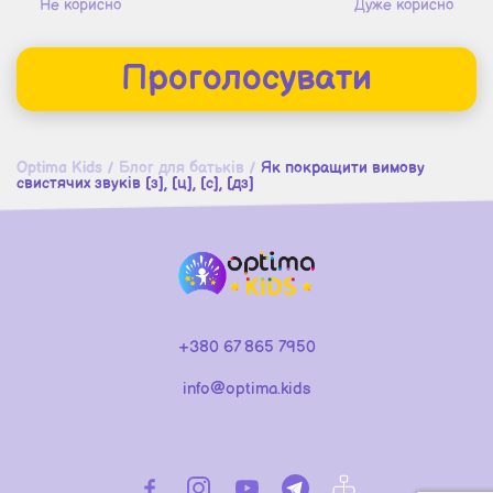
Не корисно
Дуже корисно
Проголосувати
Optima Kids
/
Блог для батьків
/
Як покращити вимову
свистячих звуків [з], [ц], [с], [дз]
+380 67 865 7950
info@optima.kids