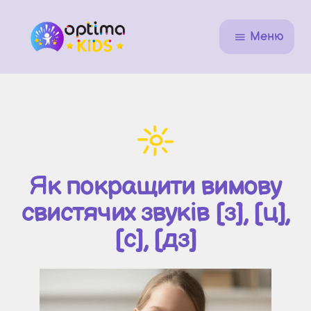
Меню
Як покращити вимову
свистячих звуків [з], [ц],
[с], [дз]