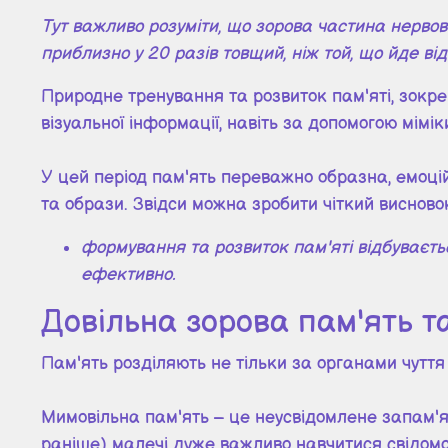
Тут важливо розуміти, що зорова частина нерво
приблизно у 20 разів товщий, ніж той, що йде від
Природне тренування та розвиток пам'яті, зокр
візуальної інформації, навіть за допомогою мімік
У цей період пам'ять переважно образна, емоці
та образи. Звідси можна зробити чіткий висново
формування та розвиток пам'яті відбуваєть
ефективно.
Довільна зорова пам'ять та
Пам'ять розділяють не тільки за органами чуття 
Мимовільна пам'ять – це неусвідомлене запам'ято
раніше) малечі дуже важливо навчитися свідомо 