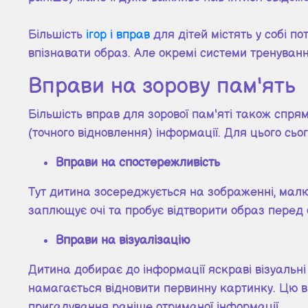
Більшість
ігор і вправ
для дітей містять у собі по
впізнавати образ. Але окремі системи тренуванн
Вправи на зорову пам'ять
Більшість вправ для зорової пам'яті також спря
(точного відновлення) інформації. Для цього сьо
Вправи на спостережливість
Тут дитина зосереджується на зображенні, малюн
заплющує очі та пробує відтворити образ перед 
Вправи на візуалізацію
Дитина добирає до інформації яскраві візуальні
намагається відновити первинну картинку. Цю в
пригадування раніше отриманої інформації.