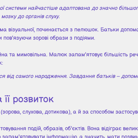
вої системи найчастіше адаптована до значно більшог
 мозку до органів слуху.
ема візуальної, починається з пелюшок. Батьки допо
и пов'язуючи зорові образи з подіями.
йна та мимовільна. Малюк запам'ятовує більшість ре
к:
ся від самого народження. Завдання батьків – допом
 її розвиток
(зорова, слухова, дотикова), а й за способом застосу
вування подій, образів, об'єктів. Вона відіграє велик
запам'ятовувати інформацію, а значить, мати розвин