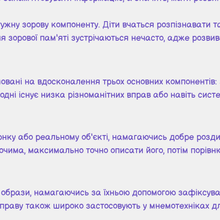
тужну зорову компоненту. Діти вчаться розпізнавати т
я зорової пам'яті зустрічаються нечасто, адже розвив
мовані на вдосконалення трьох основних компонентів
годні існує низка різноманітних вправ або навіть сист
ку або реальному об'єкті, намагаючись добре роздив
очима, максимально точно описати його, потім порівню
 образи, намагаючись за їхньою допомогою зафіксувати
праву також широко застосовують у мнемотехніках дл