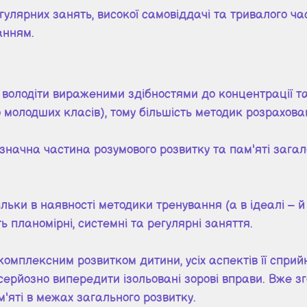
гулярних занять, високої самовіддачі та тривалого ча
анням.
володіти вираженими здібностями до концентрації т
 молодших класів), тому більшість методик розрахован
 значна частина розумового розвитку та пам'яті загал
кільки в наявності методики тренування (а в ідеалі –
ь планомірні, системні та регулярні заняття.
лексним розвитком дитини, усіх аспектів її сприйня
 серйозно випередити ізольовані зорові вправи. Вже 
'яті в межах загального розвитку.