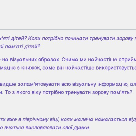
м'яті дітей? Коли потрібно починати тренувати зорову
ї пам'яті дітей?
 на візуальних образах. Очима ми найчастіше сприйм
ацію з книжок, саме він найчастіше використовується
швидше запам'ятовувати всю візуальну інформацію, а
 То з якого віку потрібно тренувати зорову пам'ять?
ти вже в піврічному віці, коли малеча намагається від
во вчаться висловлювати свої думки.