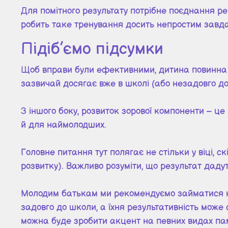
Для помітного результату потрібне поєднання ре
робить таке тренування досить непростим завд
Підіб’ємо підсумки
Щоб вправи були ефективними, дитина повинна 
зазвичай досягає вже в школі (або незадовго до
З іншого боку, розвиток зорової компоненти – це
й для наймолодших.
Головне питання тут полягає не стільки у віці, с
розвитку). Важливо розуміти, що результат дадут
Молодим батькам ми рекомендуємо займатися комп
задовго до школи, а їхня результативність може
можна буде зробити акцент на певних видах пам