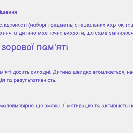
міщення
лідовності (наборі предметів, спеціальних карток тощ
ння, а дитина має точно вказати, що саме змінилося, 
зорової пам'яті
ам'яті досить складні. Дитина швидко втомлюється, не
я та результативність.
алоймовірно, що зможе. Її мотивацію та активність н