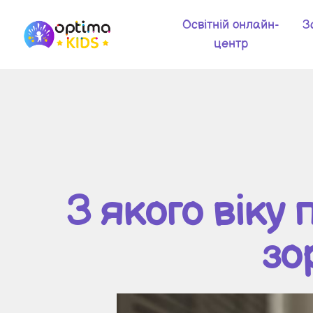
Освітній онлайн-
З
центр
З якого віку
зо