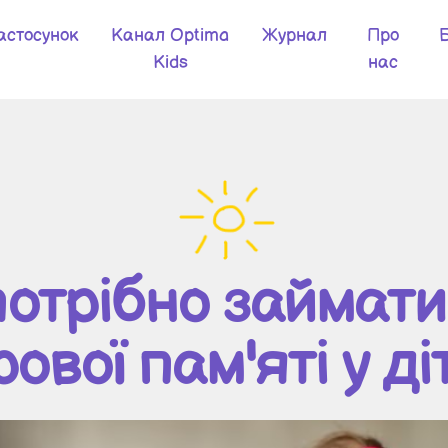
астосунок
Канал Optima
Журнал
Про
Kids
нас
 потрібно займат
рової пам'яті у ді