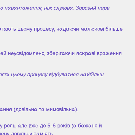
о навантаження, ніж слухова. Зоровий нерв
магають цьому процесу, надаючи малюкові більше
чей неусвідомлено, зберігаючи яскраві враження
огти цьому процесу відбуватися найбільш
вання (довільна та мимовільна).
у роль, але вже до 5-6 років (а бажано й
ену довільну пам'ять.