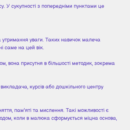
су. У сукупності з попередніми пунктами це
а утримання уваги. Таких навичок малеча
і саме на цей вік.
ом, вона присутня в більшості методик, зокрема
 й викладача, курсів або дошкільного центру
ття, пам'яті та мислення. Такі можливості є
згодом, коли в малюка сформується міцна основа,