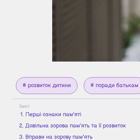
# розвиток дитини
# поради батькам
Зміст
Перші ознаки пам'яті
Довільна зорова пам'ять та її розвиток
Вправи на зорову пам'ять