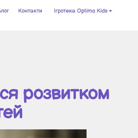
Блог
Контакти
Ігротека Optima Kids
ися розвитком
тей