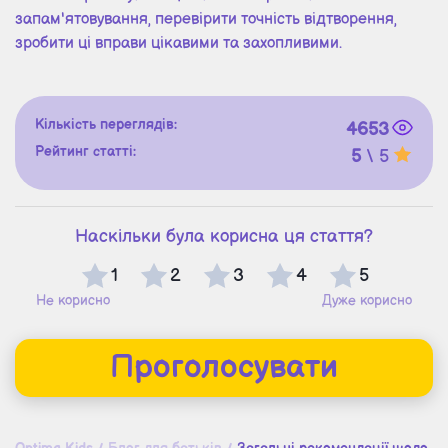
запам'ятовування, перевірити точність відтворення,
зробити ці вправи цікавими та захопливими.
Кількість переглядів:
4653
Рейтинг статті:
5
\ 5
Наскільки була корисна ця стаття?
1
2
3
4
5
Не корисно
Дуже корисно
Проголосувати