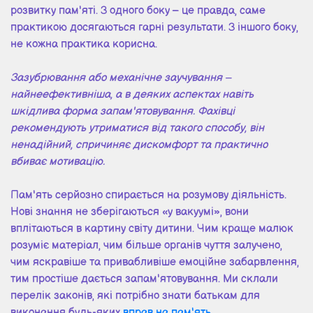
розвитку пам'яті. З одного боку – це правда, саме
практикою досягаються гарні результати. З іншого боку,
не кожна практика корисна.
Зазубрювання або механічне заучування –
найнеефективніша, а в деяких аспектах навіть
шкідлива форма запам'ятовування. Фахівці
рекомендують утриматися від такого способу, він
ненадійний, спричиняє дискомфорт та практично
вбиває мотивацію.
Пам'ять серйозно спирається на розумову діяльність.
Нові знання не зберігаються «у вакуумі», вони
вплітаються в картину світу дитини. Чим краще малюк
розуміє матеріал, чим більше органів чуття залучено,
чим яскравіше та привабливіше емоційне забарвлення,
тим простіше дається запам'ятовування. Ми склали
перелік законів, які потрібно знати батькам для
виконання будь-яких
вправ на пам'ять
.