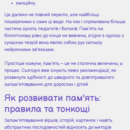
емоційну.
Це далеко не повний перелік, але найбільш
поширеними є саме ці види. На них і спрямована більша
частина зусиль педагогів і батьків. Пам'ять на
біологічному рівні до кінця не вивчена, згідно з однією з
сучасних теорій вона являє собою рух сигналу
нейронними зв'язками.
Простіше кажучи, пам'ять – це не статична величина, а
процес. Сьогодні вже існують певні рекомендації, як
розвинути здібності до швидкого та довготривалого
запам'ятовування для дорослих і дітей.
Як розвивати пам'ять:
правила та тонкощі
Запам'ятовування віршів, історій, картинок і навіть
абстрактних послідовностей відносять до методів