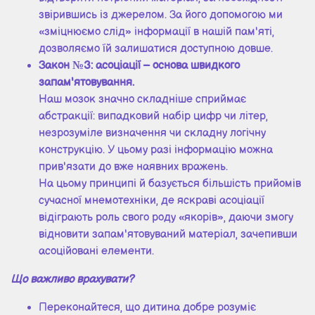
звірившись із джерелом. За його допомогою ми
«зміцнюємо слід» інформації в нашій пам'яті,
дозволяємо їй залишатися доступною довше.
Закон №3: асоціації – основа швидкого
запам'ятовування.
Наш мозок значно складніше сприймає
абстракції: випадковий набір цифр чи літер,
незрозуміле визначення чи складну логічну
конструкцію. У цьому разі інформацію можна
прив'язати до вже наявних вражень.
На цьому принципі й базується більшість прийомів
сучасної мнемотехніки, де яскраві асоціації
відіграють роль свого роду «якорів», даючи змогу
відновити запам'ятовуваний матеріал, зачепивши
асоційовані елементи.
Що важливо врахувати?
Переконайтеся, що дитина добре розуміє