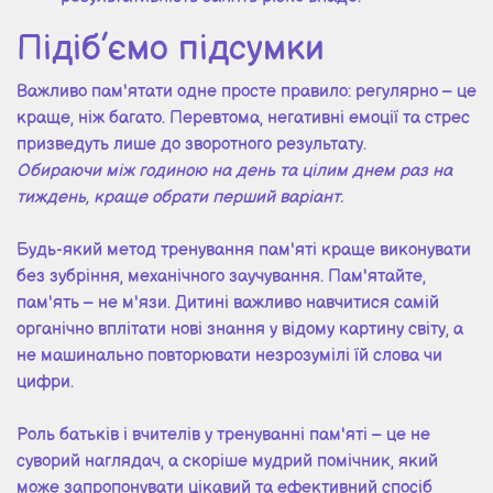
Підіб’ємо підсумки
Важливо пам'ятати одне просте правило: регулярно – це
краще, ніж багато. Перевтома, негативні емоції та стрес
призведуть лише до зворотного результату.
Обираючи між годиною на день та цілим днем раз на
тиждень, краще обрати перший варіант.
Будь-який метод тренування пам'яті краще виконувати
без зубріння, механічного заучування. Пам'ятайте,
пам'ять – не м'язи. Дитині важливо навчитися самій
органічно вплітати нові знання у відому картину світу, а
не машинально повторювати незрозумілі їй слова чи
цифри.
Роль батьків і вчителів у тренуванні пам'яті – це не
суворий наглядач, а скоріше мудрий помічник, який
може запропонувати цікавий та ефективний спосіб