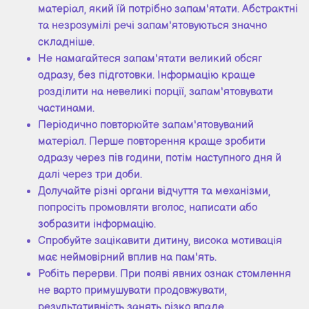
матеріал, який їй потрібно запам'ятати. Абстрактні
та незрозумілі речі запам'ятовуються значно
складніше.
Не намагайтеся запам'ятати великий обсяг
одразу, без підготовки. Інформацію краще
розділити на невеликі порції, запам'ятовувати
частинами.
Періодично повторюйте запам'ятовуваний
матеріал. Перше повторення краще зробити
одразу через пів години, потім наступного дня й
далі через три доби.
Долучайте різні органи відчуття та механізми,
попросіть промовляти вголос, написати або
зобразити інформацію.
Спробуйте зацікавити дитину, висока мотивація
має неймовірний вплив на пам'ять.
Робіть перерви. При появі явних ознак стомлення
не варто примушувати продовжувати,
результативність занять різко впаде.