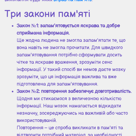
Три закони пам'яті
Закон №1: запам'ятовується яскрава та добре
сприймана інформація.
Ще жодна людина не змогла запам'ятати те, що
вона навіть не змогла прочитати. Для швидкого
запам'ятовування потрібно сформувати досить
чітке та яскраве враження, зрозуміти сенс
інформації. У такий спосіб ви немов даєте мозку
зрозуміти, що ця інформація важлива та вже
підготовлена для запам'ятовування.
Закон №2: повторення забезпечує довготривалість.
Щодня ми стикаємося з величезною кількістю
інформації. Наш мозок намагається відкидати
незначну, зосереджуючись на важливій або часто
використовуваній.
Повторення – це спроба викликати в пам'яті та
відтворити потрібний матеріал, за необхідності