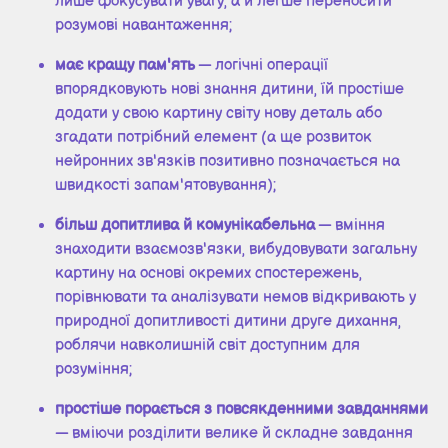
лише фокусувати увагу, а й легше переносити
розумові навантаження;
має кращу пам'ять
— логічні операції
впорядковують нові знання дитини, їй простіше
додати у свою картину світу нову деталь або
згадати потрібний елемент (а ще розвиток
нейронних зв'язків позитивно позначається на
швидкості запам'ятовування);
більш допитлива й комунікабельна
— вміння
знаходити взаємозв'язки, вибудовувати загальну
картину на основі окремих спостережень,
порівнювати та аналізувати немов відкривають у
природної допитливості дитини друге дихання,
роблячи навколишній світ доступним для
розуміння;
простіше порається з повсякденними завданнями
— вміючи розділити велике й складне завдання