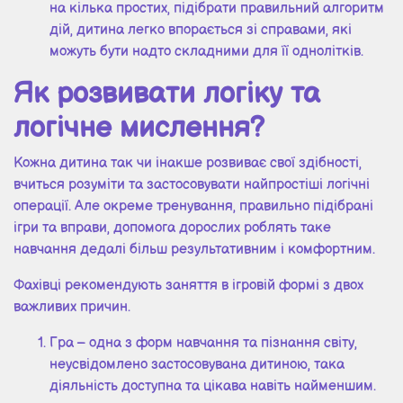
на кілька простих, підібрати правильний алгоритм
дій, дитина легко впорається зі справами, які
можуть бути надто складними для її однолітків.
Як розвивати логіку та
логічне мислення?
Кожна дитина так чи інакше розвиває свої здібності,
вчиться розуміти та застосовувати найпростіші логічні
операції. Але окреме тренування, правильно підібрані
ігри та вправи, допомога дорослих роблять таке
навчання дедалі більш результативним і комфортним.
Фахівці рекомендують заняття в ігровій формі з двох
важливих причин.
Гра – одна з форм навчання та пізнання світу,
неусвідомлено застосовувана дитиною, така
діяльність доступна та цікава навіть найменшим.