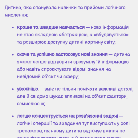
Дитина, яка опанувала навички та прийоми логічного
мислення:
краще та швидше навчається
— нова інформація
не стає складною абстракцією, а «вбудовується»
та розширює доступну дитині картину світу;
охоче та успішно застосовує нові знання
— дитина
зможе легше відтворити зрозумілу їй інформацію
або навіть спроєктувати відомі знання на
невідомий об'єкт чи сферу;
уважніша
— вміє не тільки помічати важливі деталі,
але й свідомо шукає впливові на об'єкт фактори,
осмислює їх;
легше концентрується на розв'язанні задачі
—
логічні операції та завдання тут виступають у ролі
тренажера, на якому дитина відточує вміння не