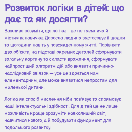
Розвиток логіки в дітей: що
дає та як досягти?
Важливо розуміти, що логіка – це не таємнича й
містична навичка. Доросла людина застосовує її щодня
та щогодини навіть у повсякденному житті. Порівняти
два об'єкти, на підставі окремих деталей сформувати
загальну картину та скласти враження, сформувати
найпростіший алгоритм дій або виявити причинно-
наслідковий зв'язок — усе це здається нам
елементарним, але може виявитися непростим для
маленької дитини.
Логіка як спосіб мислення ніби пов'язує та спрямовує
наші інтелектуальні здібності. Для дітей це не лише
можливість краще зрозуміти навколишній світ,
навчитися нового, а й побудувати фундамент для
подальшого розвитку.