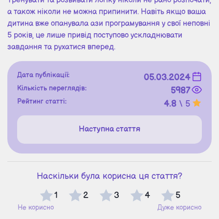
Тренувати та розвивати логіку ніколи не рано розпочати,
а також ніколи не можна припинити. Навіть якщо ваша
дитина вже опанувала ази програмування у свої неповні
5 років, це лише привід поступово ускладнювати
завдання та рухатися вперед.
Дата публікації:
05.03.2024
Кількість переглядів:
5987
Рейтинг статті:
4.8
\ 5
Наступна стаття
Наскільки була корисна ця стаття?
1
2
3
4
5
Не корисно
Дуже корисно