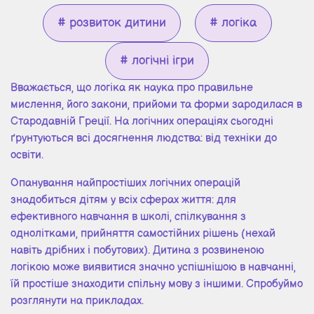
# розвиток дитини
# логіка
# логічні ігри
Вважається, що логіка як наука про правильне
мислення, його закони, прийоми та форми зародилася в
Стародавній Греції. На логічних операціях сьогодні
ґрунтуються всі досягнення людства: від техніки до
освіти.
Опанування найпростіших логічних операцій
знадобиться дітям у всіх сферах життя: для
ефективного навчання в школі, спілкування з
однолітками, прийняття самостійних рішень (нехай
навіть дрібних і побутових). Дитина з розвиненою
логікою може виявитися значно успішнішою в навчанні,
їй простіше знаходити спільну мову з іншими. Спробуймо
розглянути на прикладах.