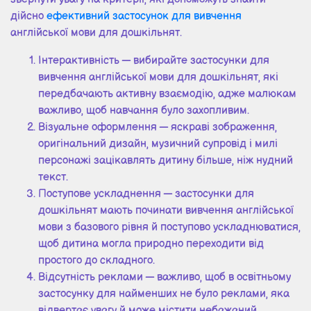
дійсно
ефективний застосунок для вивчення
англійської мови для дошкільнят.
Інтерактивність — вибирайте застосунки для
вивчення англійської мови для дошкільнят, які
передбачають активну взаємодію, адже малюкам
важливо, щоб навчання було захопливим.
Візуальне оформлення — яскраві зображення,
оригінальний дизайн, музичний супровід і милі
персонажі зацікавлять дитину більше, ніж нудний
текст.
Поступове ускладнення — застосунки для
дошкільнят мають починати вивчення англійської
мови з базового рівня й поступово ускладнюватися,
щоб дитина могла природно переходити від
простого до складного.
Відсутність реклами — важливо, щоб в освітньому
застосунку для найменших не було реклами, яка
відвертає увагу й може містити небажаний