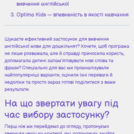
вивчення англійської
Optima Kids — впевненість в якості навчання
Шукаєте ефективний застосунок для вивчення
англійської мови для дошкільнят? Хочете, щоб програма
не лише розважала, але й справді приносила користь,
допомагала дитині запам’ятовувати нові слова та
фрази? Спеціально для вас ми проаналізували
найпопулярніші варіанти, оцінили їхні переваги й
недоліки та просто зараз готові поділитися з вами
результати.
На що звертати увагу під
час вибору застосунку?
Перш ніж ми перейдемо до огляду, пропонуємо
звернути увагу на критерії, які допоможуть знайти