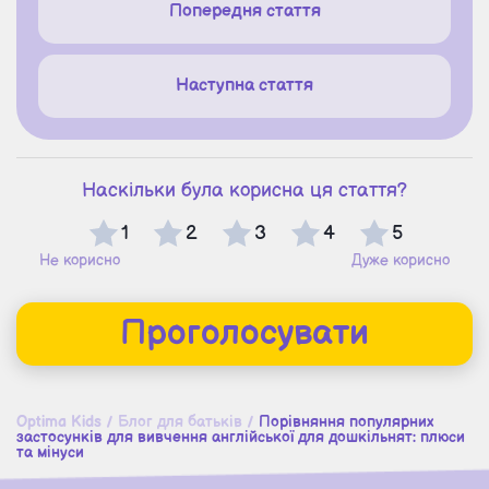
Попередня стаття
Наступна стаття
Наскільки була корисна ця стаття?
1
2
3
4
5
Не корисно
Дуже корисно
Проголосувати
Optima Kids
/
Блог для батьків
/
Порівняння популярних
застосунків для вивчення англійської для дошкільнят: плюси
та мінуси