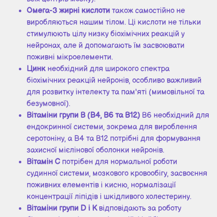
Омега-3 жирні кислоти
також самостійно не
виробляються нашим тілом. Ці кислоти не тільки
стимулюють цілу низку біохімічних реакцій у
нейронах, але й допомагають їм засвоювати
поживні мікроелементи.
Цинк
необхідний для широкого спектра
біохімічних реакцій нейронів, особливо важливий
для розвитку інтелекту та пам'яті (мимовільної та
безумовної).
Вітаміни групи В (B4, В6 та В12)
В6 необхідний для
ендокринної системи, зокрема для вироблення
серотоніну, а B4 та В12 потрібні для формування
захисної мієлінової оболонки нейронів.
Вітамін С
потрібен для нормальної роботи
судинної системи, мозкового кровообігу, засвоєння
поживних елементів і кисню, нормалізації
концентрації ліпідів і шкідливого холестерину.
Вітаміни групи D і К
відповідають за роботу