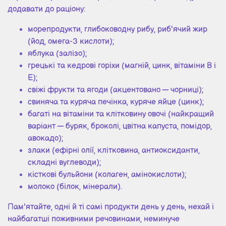
додавати до раціону:
морепродукти, глибоководну рибу, риб'ячий жир
(йод, омега-3 кислоти);
яблука (залізо);
грецькі та кедрові горіхи (магній, цинк, вітаміни В і
Е);
свіжі фрукти та ягоди (акцентовано — чорниці);
свиняча та куряча печінка, куряче яйце (цинк);
багаті на вітаміни та клітковину овочі (найкращий
варіант — буряк, броколі, цвітна капуста, помідор,
авокадо);
злаки (ефірні олії, клітковина, антиоксиданти,
складні вуглеводи);
кісткові бульйони (колаген, амінокислоти);
молоко (білок, мінерали).
Пам'ятайте, одні й ті самі продукти день у день, нехай і
найбагатші поживними речовинами, неминуче