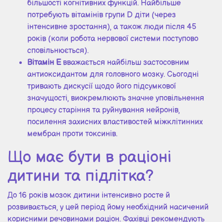
більшості когнітивних функцій. Найбільше
потребують вітамінів групи D діти (через
інтенсивне зростання), а також люди після 45
років (коли робота нервової системи поступово
сповільнюється).
Вітамін Е
вважається найбільш застосовним
антиоксидантом для головного мозку. Сьогодні
тривають дискусії щодо його підсумкової
значущості, виокремлюють значне уповільнення
процесу старіння та руйнування нейронів,
посилення захисних властивостей міжклітинних
мембран проти токсинів.
Що має бути в раціоні
дитини та підлітка?
До 16 років мозок дитини інтенсивно росте й
розвивається, у цей період йому необхідний насичений
корисними речовинами раціон. Фахівці рекомендують