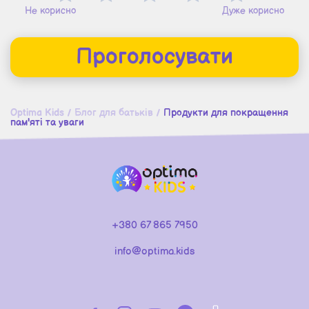
Не корисно
Дуже корисно
Проголосувати
Optima Kids
/
Блог для батьків
/
Продукти для покращення
пам'яті та уваги
+380 67 865 7950
info@optima.kids