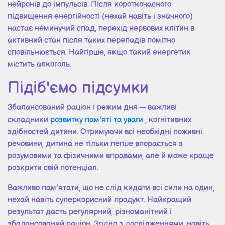
нейронів до імпульсів. Після короткочасного
підвищення енергійності (нехай навіть і значного)
настає неминучий спад, перехід нервових клітин в
активний стан після таких перепадів помітно
сповільнюється. Найгірше, якщо такий енергетик
містить алкоголь.
Підіб'ємо підсумки
Збалансований раціон і режим дня — важливі
складники
розвитку пам'яті та уваги
, когнітивних
здібностей дитини. Отримуючи всі необхідні поживні
речовини, дитина не тільки легше впорається з
розумовими та фізичними вправами, але й може краще
розкрити свій потенціал.
Важливо пам'ятати, що не слід кидати всі сили на один,
нехай навіть суперкорисний продукт. Найкращий
результат дасть регулярний, різноманітний і
збалансований раціон. Згідно з дослідженнями, навіть