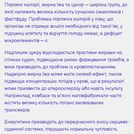
Порожні калорії, жирна їжа та цукор — широка група, до
якої належить велика кількість сучасних смаколиків і
фастфуду. Проблема порожніх калорій у тому, що
організм не отримує всього необхідного від такої їжі, у
підсумку апетиту та відчуття голоду немає, а дефіцит
мікроелементів — є.
Надлишок цукру відкладається простими жирами на
стінках судин, підвищуючи ризик формування тромбів, а
вони призводять до проблем із кровопостачанням.
Надмірно жирна їжа може мати схожий ефект, також
підвищує концентрацію ліпідів у крові, що в результаті
може призвести до атеросклерозу або навіть інсульту.
Наприклад, ковбаси та м'ясні напівфабрикати часто
містять велику кількість погано засвоюваних
трансжирів.
Енергетики призводять до передчасного зносу серцево-
судинної системи, порушують нормальну чутливість