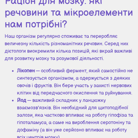
Раціон для мозку: які
речовини та мікроелементи
нам потрібні?
Наш організм регулярно споживає та переробляє
величезну кількість різноманітних речовин. Серед них
дієтологи виокремили кілька позицій, які вкрай важливі
для розвитку мозку та розумової діяльності.
Лікопен
— особливий фермент, який самостійно не
синтезується організмом, а одержується з деяких
овочів і фруктів. Він бере участь у захисті нервових
клітин від передчасного окислення та руйнування.
Йод
— важливий складник у ланцюжку
взаємозв'язків. Він необхідний для щитоподібної
залози, яка частково впливає на роботу гіпофіза та
гіпоталамуса, а саме на вироблення серотоніну та
дофаміну (а він уже серйозно впливає на роботу
всіх центрів мозку).