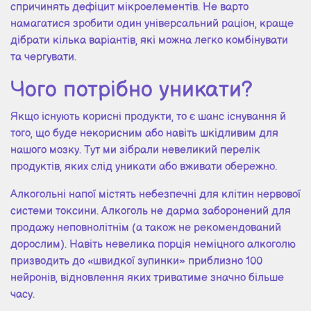
спричинять дефіцит мікроелементів. Не варто
намагатися зробити один універсальний раціон, краще
дібрати кілька варіантів, які можна легко комбінувати
та чергувати.
Чого потрібно уникати?
Якщо існують корисні продукти, то є шанс існування й
того, що буде некорисним або навіть шкідливим для
нашого мозку. Тут ми зібрали невеликий перелік
продуктів, яких слід уникати або вживати обережно.
Алкогольні напої містять небезпечні для клітин нервової
системи токсини. Алкоголь не дарма заборонений для
продажу неповнолітнім (а також не рекомендований
дорослим). Навіть невелика порція неміцного алкоголю
призводить до «швидкої зупинки» приблизно 100
нейронів, відновлення яких триватиме значно більше
часу.