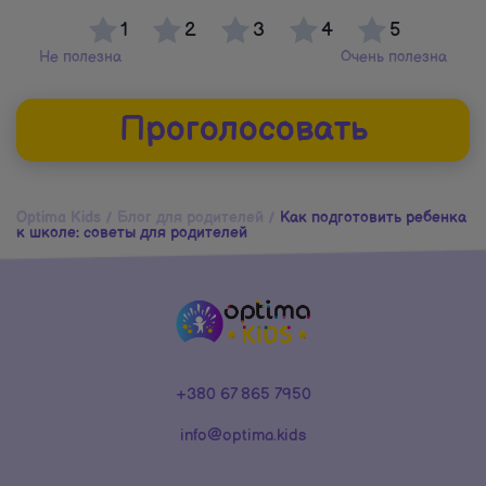
1
2
3
4
5
Не полезна
Очень полезна
Проголосовать
Optima Kids
/
Блог для родителей
/
Как подготовить ребенка
к школе: советы для родителей
+380 67 865 7950
info@optima.kids