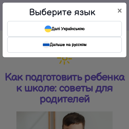
×
Выберите язык
Меню
Далі Українською
Дальше на русском
Как подготовить ребенка
к школе: советы для
родителей