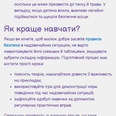
оскільки це може призвести до тиску й травм. У
випадку, якщо дитина впала, важливо негайно
підійматися та шукати безпечне місце.
Як краще навчати?
Якщо ви хочете, щоб малюк добре засвоїв
правила
безпеки
в надзвичайних ситуаціях, не варто
навантажувати його схемами й таблицями, змушувати
зубрити складну інформацію. Підготовчий процес має
містити прості кроки:
поясніть теорію, намагайтеся довести її важливість
на прикладах;
використовуйте ігри для демонстрації норм
поведінки під час надзвичайних ситуацій;
зафіксуйте здобуті навички за допомогою
регулярних практичних вправ.
Передусім поговоріть із дитиною про те, що таке