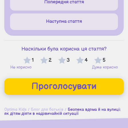
Попередня стаття
Наступна стаття
Наскільки була корисна ця стаття?
1
2
3
4
5
Не корисно
Дуже корисно
Проголосувати
Optima Kids
/
Блог для батьків
/
Безпека вдома й на вулиці:
як дітям діяти в надзвичайній ситуації