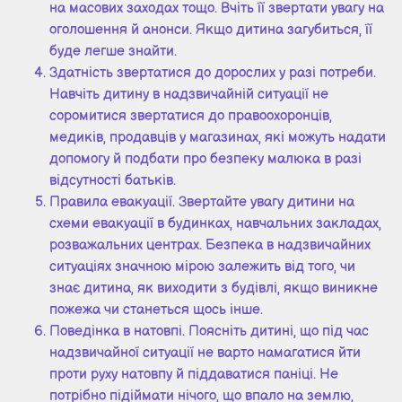
на масових заходах тощо. Вчіть її звертати увагу на
оголошення й анонси. Якщо дитина загубиться, її
буде легше знайти.
Здатність звертатися до дорослих у разі потреби.
Навчіть дитину в надзвичайній ситуації не
соромитися звертатися до правоохоронців,
медиків, продавців у магазинах, які можуть надати
допомогу й подбати про безпеку малюка в разі
відсутності батьків.
Правила евакуації. Звертайте увагу дитини на
схеми евакуації в будинках, навчальних закладах,
розважальних центрах. Безпека в надзвичайних
ситуаціях значною мірою залежить від того, чи
знає дитина, як виходити з будівлі, якщо виникне
пожежа чи станеться щось інше.
Поведінка в натовпі. Поясніть дитині, що під час
надзвичайної ситуації не варто намагатися йти
проти руху натовпу й піддаватися паніці. Не
потрібно підіймати нічого, що впало на землю,