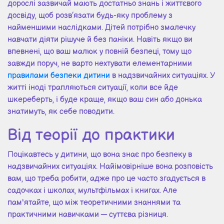
дорослі зазвичай мають достатньо знань і життєвого
досвіду, щоб розв’язати будь-яку проблему з
найменшими наслідками. Дітей потрібно змалечку
навчати діяти рішуче й без паніки. Навіть якщо ви
впевнені, що ваш малюк у повній безпеці, тому що
завжди поруч, не варто нехтувати елементарними
правилами безпеки дитини
в надзвичайних ситуаціях. У
житті іноді трапляються ситуації, коли все йде
шкереберть, і буде краще, якщо ваш син або донька
знатимуть, як себе поводити.
Від теорії до практики
Поцікавтесь у дитини, що вона знає про безпеку в
надзвичайних ситуаціях. Найімовірніше вона розповість
вам, що треба робити, адже про це часто згадується в
садочках і школах, мультфільмах і книгах. Але
пам'ятайте, що між теоретичними знаннями та
практичними навичками — суттєва різниця.