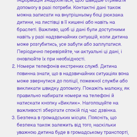
інформація знадобиться, щоб швидше отримати
допомогу в разі потреби. Контактні дані також
можна записати на внутрішньому боці рюкзака
дитини, на листівці в її кишені або навіть на
браслеті. Важливо, щоб ці дані були доступними
навіть у разі надзвичайних ситуацій, коли дитина
може розгубитись, усе забути або заплутатися.
Періодично перевіряйте, чи актуальні ці дані, і
оновлюйте їх при необхідності.
Номери телефонів екстрених служб. Дитина
повинна знати, що в надзвичайних ситуаціях вона
може звернутися до поліції, пожежної служби або
викликати швидку допомогу. Покажіть малюку, як
правильно набирати номери на телефоні й
натискати кнопку «Виклик». Наголошуйте на
важливості зберігати спокій під час дзвінка.
Безпека в громадських місцях. Поясніть, що
безпека також залежить від того, наскільки
уважною дитина буде в громадському транспорті,