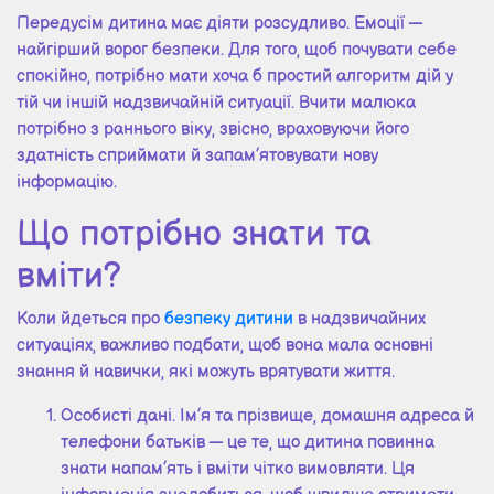
Передусім дитина має діяти розсудливо. Емоції —
найгірший ворог безпеки. Для того, щоб почувати себе
спокійно, потрібно мати хоча б простий алгоритм дій у
тій чи іншій надзвичайній ситуації. Вчити малюка
потрібно з раннього віку, звісно, враховуючи його
здатність сприймати й запам’ятовувати нову
інформацію.
Що потрібно знати та
вміти?
Коли йдеться про
безпеку дитини
в надзвичайних
ситуаціях, важливо подбати, щоб вона мала основні
знання й навички, які можуть врятувати життя.
Особисті дані. Ім’я та прізвище, домашня адреса й
телефони батьків — це те, що дитина повинна
знати напам’ять і вміти чітко вимовляти. Ця