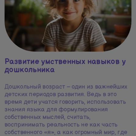
Развитие умственных навыков у
дошкольника
Дошкольный возраст – один из важнейших
детских периодов развития. Ведь в это
время дети учатся говорить, использовать
знания языка для формулирования
собственных мыслей, считать,
воспринимать реальность не как часть
собственного «я», а как огромный мир, где