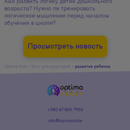
Как развить логику детей дошкольного
возраста? Нужно ли тренировать
логическое мышление перед началом
обучения в школе?
Просмотреть новость
Optima Kids
/
Блог для родителей
/
развитие ребенка
+380 67 865 7950
info@optima.kids