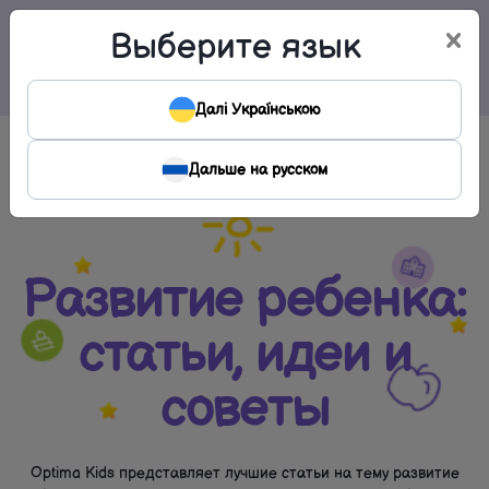
×
Выберите язык
Меню
Далі Українською
Дальше на русском
Развитие ребенка:
статьи, идеи и
советы
Optima Kids представляет лучшие статьи на тему развитие